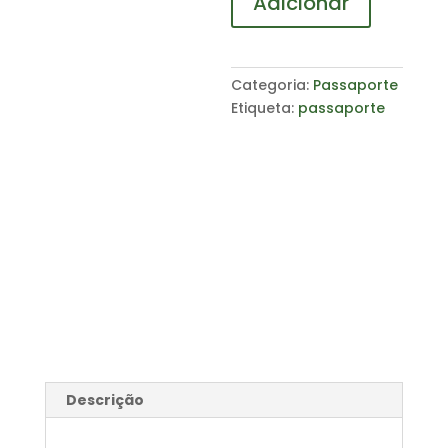
Adicionar
+
Mapa
+
Coleção
Categoria:
Passaporte
de
Etiqueta:
passaporte
35
selos
Descrição